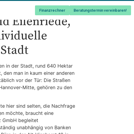
Finanzrechner
Beratungstermin vereinbaren!
d Eilenriede,
ividuelle
 Stadt
ten in der Stadt, rund 640 Hektar
t, den man in kaum einer anderen
äblich vor der Tür: Die Straßen
 Hannover-Mitte, gehören zu den
e hier sind selten, die Nachfrage
en möchte, braucht eine
anz GmbH begleitet
lständig unabhängig von Banken