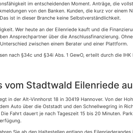
ionsfähigkeit im entscheidenden Moment. Anträge, die volls
meldungen von den Banken. Kunden, die kurz vor einem No
s ist in dieser Branche keine Selbstverständlichkeit.
digkeit. Wer heute an der Eilenriede kauft und die Finanzier
lben Ansprechpartner über die Anschlussfinanzierung. Ohne
 Unterschied zwischen einem Berater und einer Plattform.
ssen nach §34c und §34i Abs. 1 GewO, erteilt durch die IH
s vom Stadtwald Eilenriede a
gt in der Alt-Vinnhorst 18 in 30419 Hannover. Von der Ho
t dem Auto über die Oststadt und den Schnellwegring in Ric
 Die Fahrt dauert je nach Tageszeit 15 bis 20 Minuten. Par
erfügung.
fahren Sie ab den Haltestellen entlang des Eilenriederandes