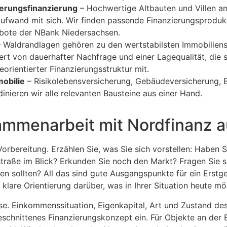
erungsfinanzierung
– Hochwertige Altbauten und Villen an
ufwand mit sich. Wir finden passende Finanzierungsprodukt
ote der NBank Niedersachsen.
 Waldrandlagen gehören zu den wertstabilsten Immobilienst
ert von dauerhafter Nachfrage und einer Lagequalität, die si
eorientierter Finanzierungsstruktur mit.
mobilie
– Risikolebensversicherung, Gebäudeversicherung, B
dinieren wir alle relevanten Bausteine aus einer Hand.
sammenarbeit mit Nordfinanz 
Vorbereitung. Erzählen Sie, was Sie sich vorstellen: Haben 
traße im Blick? Erkunden Sie noch den Markt? Fragen Sie sic
gen sollten? All das sind gute Ausgangspunkte für ein Erstg
lare Orientierung darüber, was in Ihrer Situation heute mög
yse. Einkommenssituation, Eigenkapital, Art und Zustand de
ugeschnittenes Finanzierungskonzept ein. Für Objekte an der