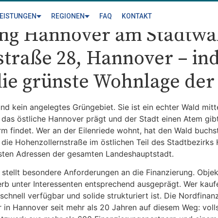
LEISTUNGEN
REGIONEN
FAQ
KONTAKT
ng Hannover am Stadtwal
traße 28, Hannover – ind
die grünste Wohnlage der
und kein angelegtes Grüngebiet. Sie ist ein echter Wald mit
 das östliche Hannover prägt und der Stadt einen Atem gib
m findet. Wer an der Eilenriede wohnt, hat den Wald buchst
 die Hohenzollernstraße im östlichen Teil des Stadtbezirks
esten Adressen der gesamten Landeshauptstadt.
 stellt besondere Anforderungen an die Finanzierung. Objekt
rb unter Interessenten entsprechend ausgeprägt. Wer kauf
e schnell verfügbar und solide strukturiert ist. Die Nordfin
 in Hannover seit mehr als 20 Jahren auf diesem Weg: vol