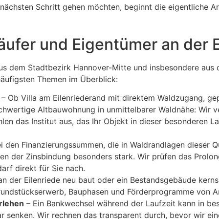
nächsten Schritt gehen möchten, beginnt die eigentliche Ar
äufer und Eigentümer an der E
aus dem Stadtbezirk Hannover-Mitte und insbesondere aus
 häufigsten Themen im Überblick:
– Ob Villa am Eilenriederand mit direktem Waldzugang, gep
hwertige Altbauwohnung in unmittelbarer Waldnähe: Wir ve
n das Institut aus, das Ihr Objekt in dieser besonderen La
i den Finanzierungssummen, die in Waldrandlagen dieser Qual
en der Zinsbindung besonders stark. Wir prüfen das Prolon
rf direkt für Sie nach.
n der Eilenriede neu baut oder ein Bestandsgebäude kernsa
 Grundstückserwerb, Bauphasen und Förderprogramme von An
rlehen
– Ein Bankwechsel während der Laufzeit kann in bes
r senken. Wir rechnen das transparent durch, bevor wir e