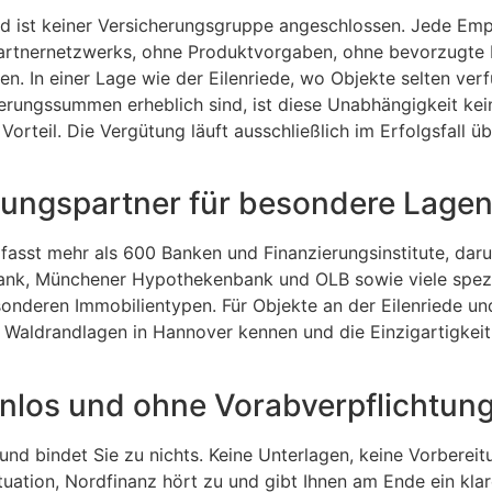
d ist keiner Versicherungsgruppe angeschlossen. Jede Emp
rtnernetzwerks, ohne Produktvorgaben, ohne bevorzugte In
. In einer Lage wie der Eilenriede, wo Objekte selten ver
ierungssummen erheblich sind, ist diese Unabhängigkeit kei
 Vorteil. Die Vergütung läuft ausschließlich im Erfolgsfall ü
rungspartner für besondere Lage
asst mehr als 600 Banken und Finanzierungsinstitute, dar
ank, Münchener Hypothekenbank und OLB sowie viele spezia
nderen Immobilientypen. Für Objekte an der Eilenriede un
e Waldrandlagen in Hannover kennen und die Einzigartigkeit 
nlos und ohne Vorabverpflichtun
nd bindet Sie zu nichts. Keine Unterlagen, keine Vorbereitu
uation, Nordfinanz hört zu und gibt Ihnen am Ende ein klare